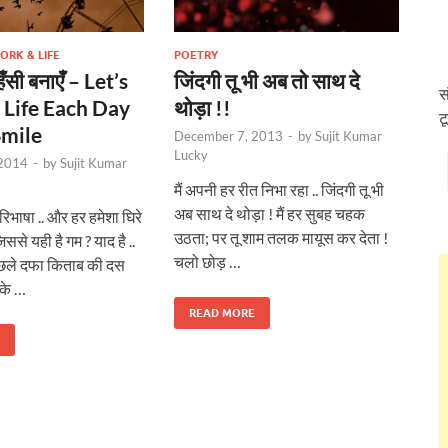
ORK & LIFE
POETRY
हँसी बनाएँ – Let’s
जिंदगी तू भी अब तो साथ दे
स
 Life Each Day
थोड़ा !!
ट
Smile
December 7, 2013
-
by
Sujit Kumar
Lucky
 2014
-
by
Sujit Kumar
मैं अपनी हर रीत निभा रहा .. जिंदगी तू भी
अब साथ दे थोड़ा ! मैं हर सुबह चहक
रिभाषा .. और हर हमेशा घिरे
उठता; पर तू शाम तलक मायूस कर देता !
से यही है गम ? याद है ..
चलो छोड़ …
छले दफा किताब की दस
 के …
READ MORE