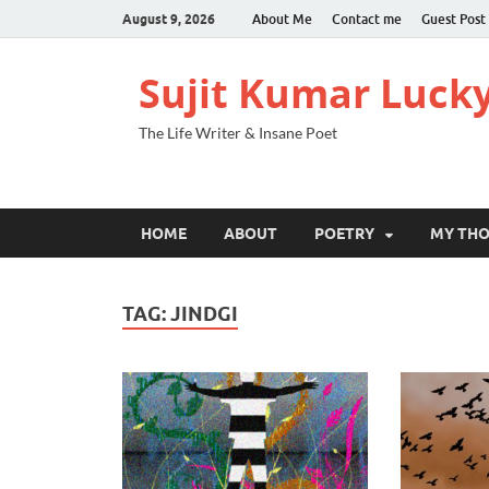
August 9, 2026
About Me
Contact me
Guest Post
Sujit Kumar Luck
The Life Writer & Insane Poet
HOME
ABOUT
POETRY
MY TH
TAG:
JINDGI