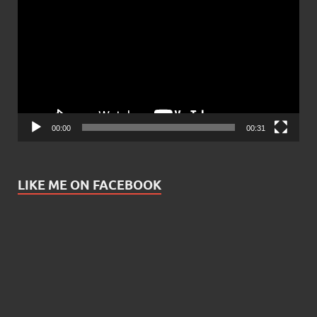
Player
00:00
00:31
LIKE ME ON FACEBOOK