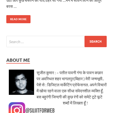
उठा और कुछ बचपन की यादें ठहर सी गयी …मन में सावन लाने को आतुर
बरस …
READ MORE
ABOUT ME
सुजीत कुमार : – पतीत पावनी गंगा के पावन कछार
पर अवस्थित शहर भागलपुर(बिहार ) मेरी जन्मभूमी..
पेशे से : डिजिटल मार्केटिंग प्रोफेसनल. अपने विचारों
में खोया रहने वाला एक सीधा संवेदनशील व्यक्ति हूँ.
बस बहुरंगी जिन्दगी की कुछ रंगों को समेटे टूटे फूटे
शब्दों में लिखता हूँ !