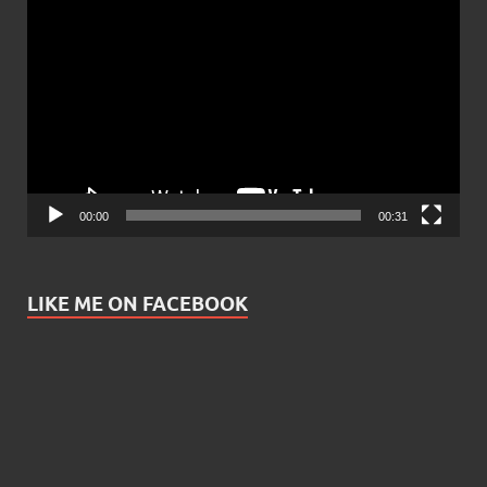
Video
Player
00:00
00:31
LIKE ME ON FACEBOOK