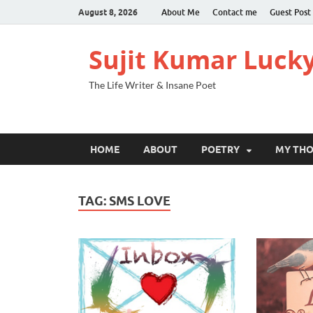
August 8, 2026
About Me
Contact me
Guest Post
Sujit Kumar Luck
The Life Writer & Insane Poet
HOME
ABOUT
POETRY
MY TH
TAG:
SMS LOVE