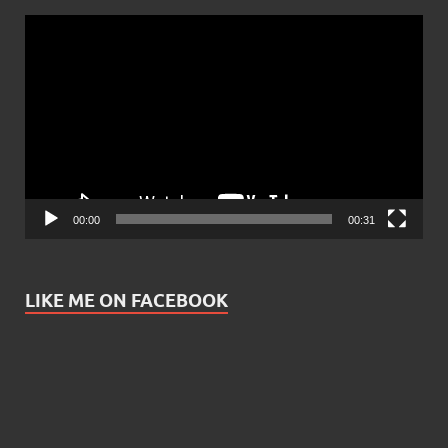
Video
Player
00:00
00:31
LIKE ME ON FACEBOOK