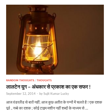
RANDOM THOUGHTS
/
THOUGHTS
लालटेन युग – अंधकार से प्रकाश का एक सफर !
September 12, 2014
-
by
Sujit Kumar Lucky
आज वंडरलैंड से बातें नहीं; आज कुछ अतीत के पन्नों में चलते है ! एक दशक
पूर्व .. नब्बे का दशक ; कोई टाइम मशीन नहीं शब्दों के माध्यम से …