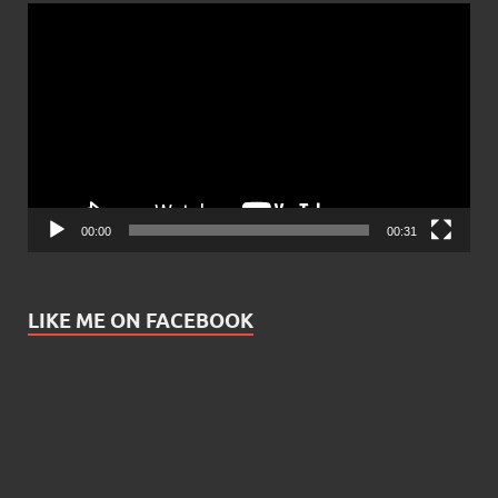
Video
Player
00:00
00:31
LIKE ME ON FACEBOOK