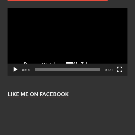
Video
Player
00:00
00:31
LIKE ME ON FACEBOOK