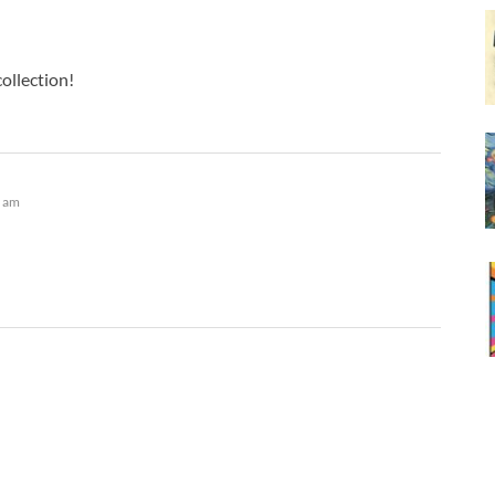
collection!
9 am