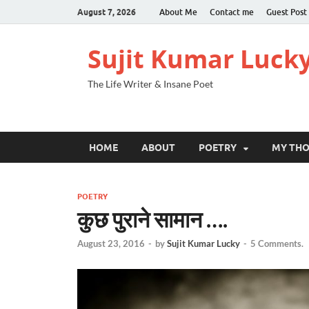
August 7, 2026
About Me
Contact me
Guest Post
Sujit Kumar Luck
The Life Writer & Insane Poet
HOME
ABOUT
POETRY
MY TH
POETRY
कुछ पुराने सामान ….
August 23, 2016
-
by
Sujit Kumar Lucky
-
5 Comments.