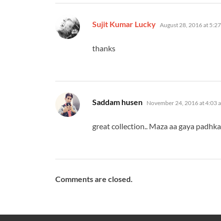
says:
Sujit Kumar Lucky
August 28, 2016 at 5:2
thanks
says:
Saddam husen
November 24, 2016 at 4:03 
great collection.. Maza aa gaya padhkar
Comments are closed.