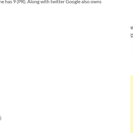
he has 9 (PR). Along with twitter Google also owns
स
ट