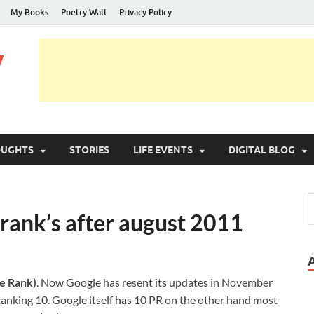
My Books
Poetry Wall
Privacy Policy
y
OUGHTS
STORIES
LIFE EVENTS
DIGITAL BLOG
rank’s after august 2011
e Rank)
. Now Google has resent its updates in November
 ranking 10. Google itself has 10 PR on the other hand most