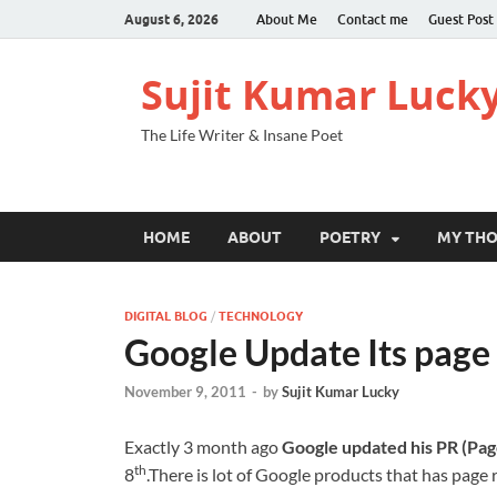
August 6, 2026
About Me
Contact me
Guest Post
Sujit Kumar Luck
The Life Writer & Insane Poet
HOME
ABOUT
POETRY
MY TH
DIGITAL BLOG
/
TECHNOLOGY
Google Update Its page 
November 9, 2011
-
by
Sujit Kumar Lucky
Exactly 3 month ago
Google updated his PR (Pag
th
8
.There is lot of Google products that has page