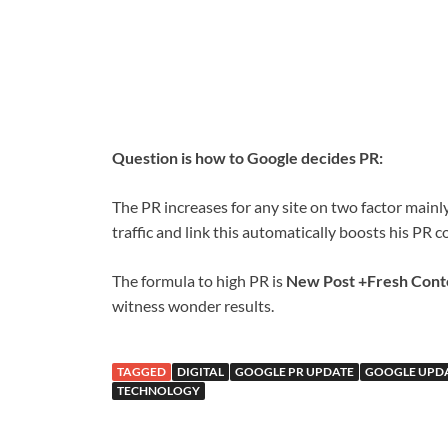
Question is how to Google decides PR:
The PR increases for any site on two factor mainly 
traffic and link this automatically boosts his PR
The formula to high PR is
New Post +Fresh Conte
witness wonder results.
TAGGED
DIGITAL
GOOGLE PR UPDATE
GOOGLE UPD
TECHNOLOGY