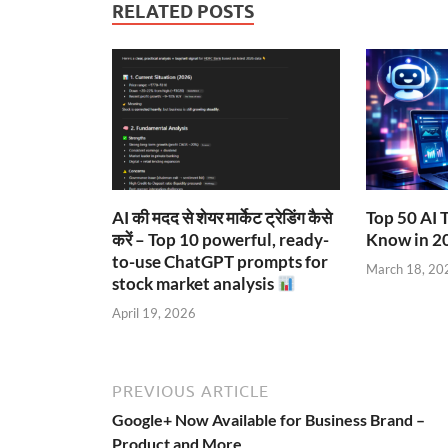
RELATED POSTS
AI की मदद से शेयर मार्केट ट्रेडिंग कैसे
Top 50 AI 
करें – Top 10 powerful, ready-
Know in 2
to-use ChatGPT prompts for
March 18, 20
stock market analysis
April 19, 2026
PREVIOUS ARTICLE
Google+ Now Available for Business Brand –
Product and More